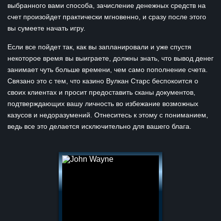
выбранного вами способа, зачисление денежных средств на
счет произойдет практически мгновенно, и сразу после этого
вы сумеете начать игру.
Если все пойдет так, как вы запланировали и уже спустя
некоторое время вы выиграете, должны знать, что вывод денег
занимает чуть больше времени, чем само пополнение счета.
Связано это с тем, что казино Вулкан Старс беспокоится о
своих клиентах и просит предоставить сканы документов,
подтверждающих вашу личность во избежание возможных
казусов и недоразумений. Отнеситесь к этому с пониманием,
ведь все это делается исключительно для вашего блага.