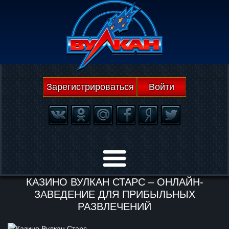
Зарегистрироваться
Войти
Открыть меню
КАЗИНО ВУЛКАН СТАРС – ОНЛАЙН-
ЗАВЕДЕНИЕ ДЛЯ ПРИБЫЛЬНЫХ
РАЗВЛЕЧЕНИЙ