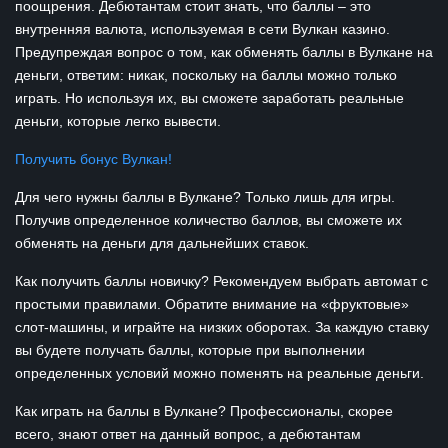
поощрения. Дебютантам стоит знать, что баллы – это
внутренняя валюта, используемая в сети Вулкан казино.
Предупреждая вопрос о том, как обменять баллы в Вулкане на
деньги, ответим: никак, поскольку на баллы можно только
играть. Но используя их, вы сможете заработать реальные
деньги, которые легко вывести.
Получить бонус Вулкан!
Для чего нужны баллы в Вулкане? Только лишь для игры.
Получив определенное количество баллов, вы сможете их
обменять на деньги для дальнейших ставок.
Как получить баллы новичку? Рекомендуем выбрать автомат с
простыми правилами. Обратите внимание на «фруктовые»
слот-машины, и играйте на низких оборотах. За каждую ставку
вы будете получать баллы, которые при выполнении
определенных условий можно поменять на реальные деньги.
Как играть на баллы в Вулкане? Профессионалы, скорее
всего, знают ответ на данный вопрос, а дебютантам