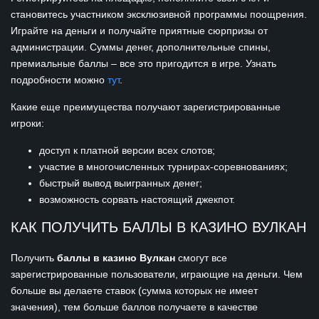
становитесь участником эксклюзивной программы поощрения.
Играйте на деньги и получайте приятные сюрпризы от
администрации. Суммы денег, дополнительные спины,
премиальные баллы – все это пригодится в игре. Узнать
подробности можно
тут
.
Какие еще преимущества получают зарегистрированные
игроки:
доступ к платной версии всех слотов;
участие в многочисленных турнирах-соревнованиях;
быстрый вывод выигранных денег;
возможность сорвать настоящий джекпот.
КАК ПОЛУЧИТЬ БАЛЛЫ В КАЗИНО ВУЛКАН
Получить
баллы в казино Вулкан
смогут все
зарегистрированные пользователи, играющие на деньги. Чем
больше вы делаете ставок (сумма которых не имеет
значения), тем больше баллов получаете в качестве